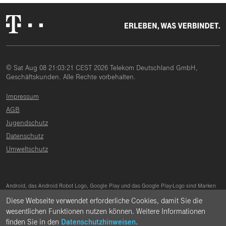
© Sat Aug 08 21:03:21 CEST 2026 Telekom Deutschland GmbH,
Geschäftskunden. Alle Rechte vorbehalten.
Impressum
AGB
Jugendschutz
Datenschutz
Umweltschutz
Android, das Android Robot Logo, Google Play und das Google Play-Logo sind Marken
von Google Inc.
Apple, das Apple-Logo, Mac, OS X und iPhone sind Marken der Apple Inc., die in den
Diese Webseite verwendet erforderliche Cookies, damit Sie die
USA und weiteren Ländern eingetragen sind.
wesentlichen Funktionen nutzen können. Weitere Informationen
App Store ist eine Dienstleistungsmarke der Apple Inc.
Microsoft®, Outlook®, Skype for Business®, Windows® und das Windows-Logo sind
finden Sie in den
Datenschutzhinweisen
.