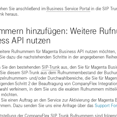
ehen Sie anschließend im
Business Service Portal
in die SIP Tr
nk heraus.
mmern hinzufügen: Weitere Ruf
ess API nutzen
weitere Rufnummern für Magenta Business API nutzen möchten, k
 Sie dazu die nachstehenden Schritte in der angegebenen Reihe
 Sie den bestehenden
SIP-Trunk
aus, den Sie für Magenta Bus
Sie diesem SIP-Trunk aus dem Rufnummernbestand der Buchun
nzelrufnummern- und/oder Durchwahlbereiche, die Sie für Mage
lgenden Schritt 2 der Beauftragung von CompanyFlex Integrati
wahl verfeinern, in dem Sie uns die exakten Rufnummern mittei
 möchten.
n Sie einen Auftrag an den Service zur Aktivierung der Magenta B
mern. Dazu senden Sie uns eine Anfrage über das
Support For
eitstellung der CompanyFlex SIP Trunk Rufnummern sind folgen