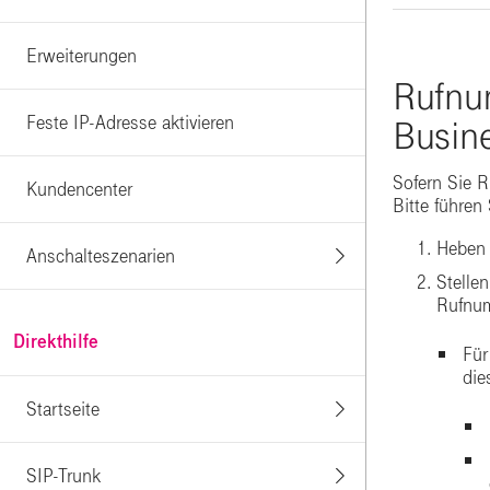
Erweiterungen
Rufnu
Feste IP-Adresse aktivieren
Busin
Sofern Sie R
Kundencenter
Bitte führen
Heben 
Anschalteszenarien
Stelle
Rufnum
Direkthilfe
Für
die
Startseite
SIP-Trunk