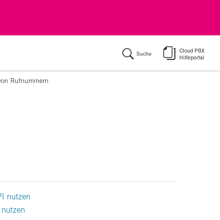
ķ
von Rufnummern
Seite 1:
PI nutzen
 nutzen