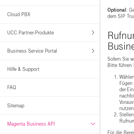
Optional
: G
Cloud PBX
dem SIP Tru
Rufnu
UCC Partner-Produkte
Busin
Business Service Portal
Sofern Sie 
Bitte führen
Hilfe & Support
Wählen
Fügen 
FAQ
der Ei
nachfo
Voraus
Sitemap
nutzen
Stelle
Rufnum
Magenta Business API
Für die Ber