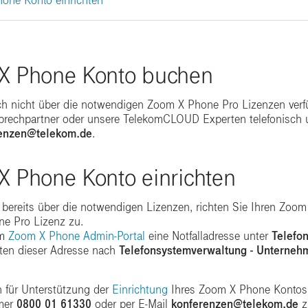
one Konto einrichten
X Phone Konto buchen
ch nicht über die notwendigen Zoom X Phone Pro Lizenzen verf
sprechpartner oder unsere TelekomCLOUD Experten telefonisch 
enzen@telekom.de
.
X Phone Konto einrichten
 bereits über die notwendigen Lizenzen, richten Sie Ihren Zo
e Pro Lizenz zu.
im
Zoom X Phone Admin-Portal
eine Notfalladresse unter
Telefo
ten dieser Adresse nach
Telefonsystemverwaltung - Unterneh
 für Unterstützung der
Einrichtung
Ihres Zoom X Phone Kontos, 
mer
0800 01 61330
oder per E-Mail
konferenzen@telekom.de
z