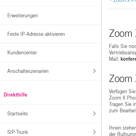
• Zoom X Ph
|
Erweiterungen
Zoom 
Feste IP-Adresse aktivieren
Falls Sie no
Kundencenter
Vertriebsan
Mail:
konfer
Anschalteszenarien
Zoom 
Verfügen Sie
Direkthilfe
Zoom X Phon
Tragen Sie 
zum Bearbei
Startseite
Ihnen stehen
SIP-Trunk
der Rufnum