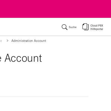
ķ
ne
Administration Account
e Account
Seite 1: