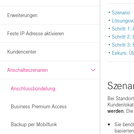
• Szenario
Erweiterungen
|
• Lösungsvo
|
• Schritt 1:
|
Feste IP-Adresse aktivieren
• Schritt 2:
|
|
• Schritt 3:
|
Kundencenter
• Exkurs: Ü
Anschalteszenarien
Szenar
Anschlussbündelung
Bei Standor
Kundenlokat
Business Premium Access
werden
. Di
Sie benö
Backup per Mobilfunk
basierten