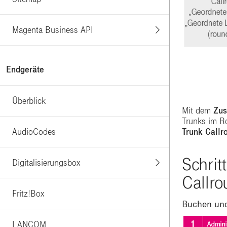
Magenta Business API
Endgeräte
Überblick
Mit dem
Zus
Trunks im Ro
Trunk
Callr
AudioCodes
Schrit
Digitalisierungsbox
Callro
Fritz!Box
Buchen und
LANCOM