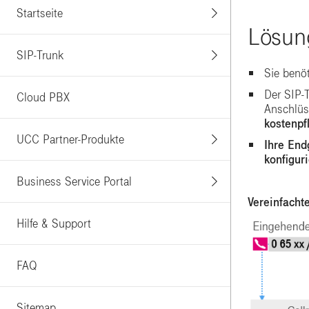
Startseite
Lösun
SIP-Trunk
Sie benö
Der SIP-
Cloud PBX
Anschlüs
kostenpf
UCC Partner-Produkte
Ihre End
konfigur
Business Service Portal
Vereinfacht
Hilfe & Support
FAQ
Sitemap