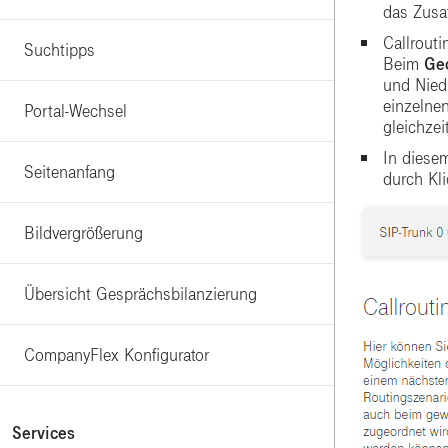
das Zusa
Callrouti
Suchtipps
Beim
Ge
und Nied
einzelnen
Portal-Wechsel
gleichzei
In diese
Seitenanfang
durch Kl
Bildvergrößerung
Übersicht Gesprächsbilanzierung
CompanyFlex Konfigurator
Services