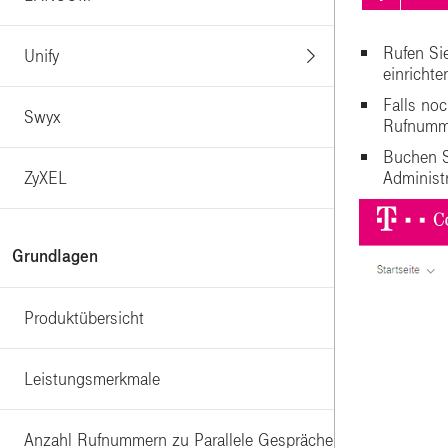
Rufen Si
Unify
einrichte
Falls no
Swyx
Rufnummer
Buchen 
Administ
ZyXEL
Grundlagen
Produktübersicht
Leistungsmerkmale
Anzahl Rufnummern zu Parallele Gespräche