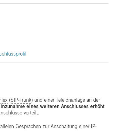
Seite 1:
chlussprofil
lex
(
SIP-Trunk
) und einer Telefonanlage an der
inzunahme eines weiteren Anschlusses
erhöht
chlüsse verteilt.
rallelen Gesprächen zur Anschaltung einer IP-