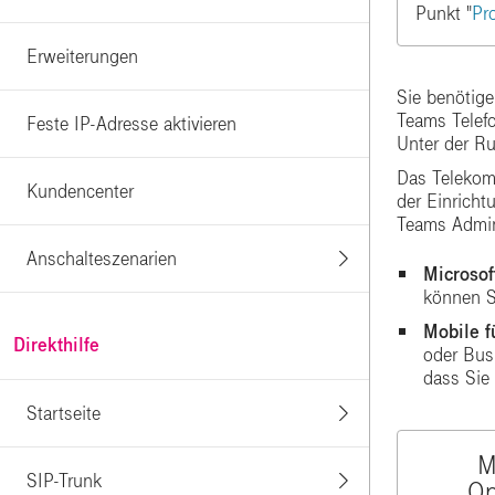
Punkt "
Pr
Erweiterungen
Sie benötige
Teams Telefo
Feste IP-Adresse aktivieren
Unter der R
Das Telekom 
Kundencenter
der Einrich
Teams Admin
Anschalteszenarien
Microso
können S
Mobile f
Direkthilfe
oder Busi
dass Sie
Startseite
M
SIP-Trunk
Op