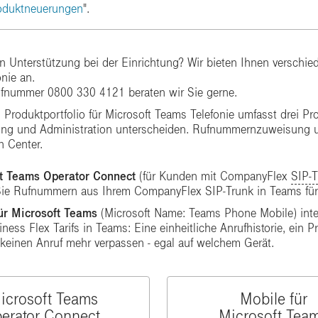
oduktneuerungen
".
n Unterstützung bei der Einrichtung? Wir bieten Ihnen verschie
nie an.
ufnummer 0800 330 4121 beraten wir Sie gerne.
Produktportfolio für Microsoft Teams Telefonie umfasst drei P
tung und Administration unterscheiden. Rufnummernzuweisung u
 Center.
ft Teams Operator Connect
(für Kunden mit CompanyFlex
SIP-T
ie Rufnummern aus Ihrem CompanyFlex SIP-Trunk in Teams für di
ür Microsoft Teams
(Microsoft Name: Teams Phone Mobile) inte
ness Flex Tarifs in Teams:​ Eine einheitliche Anrufhistorie, ein
 keinen Anruf mehr verpassen - egal auf welchem Gerät.
icrosoft Teams
Mobile für
erator Connect
Microsoft Tea